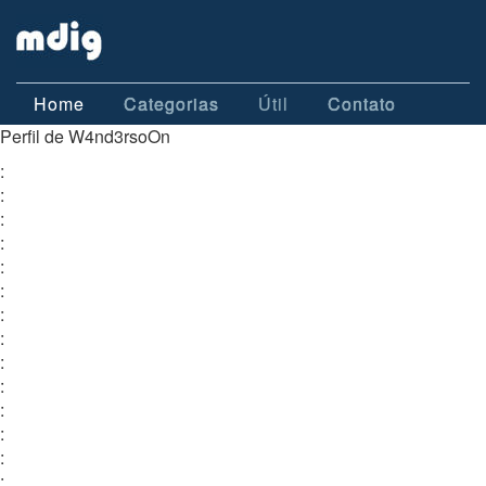
Home
Categorias
Útil
Contato
Perfil de W4nd3rsoOn
:
:
:
:
:
:
:
:
:
:
:
:
:
: