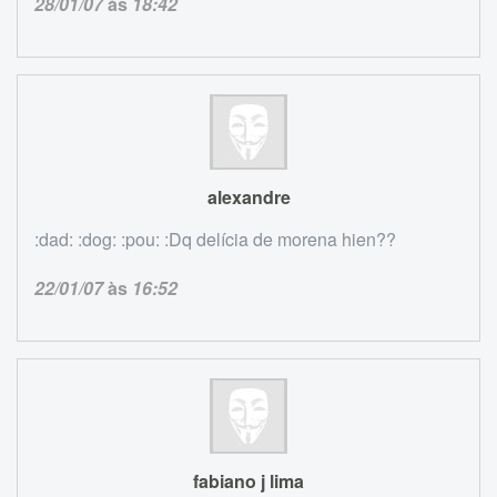
28/01/07
às
18:42
alexandre
:dad: :dog: :pou: :Dq delícia de morena hien??
22/01/07
às
16:52
fabiano j lima