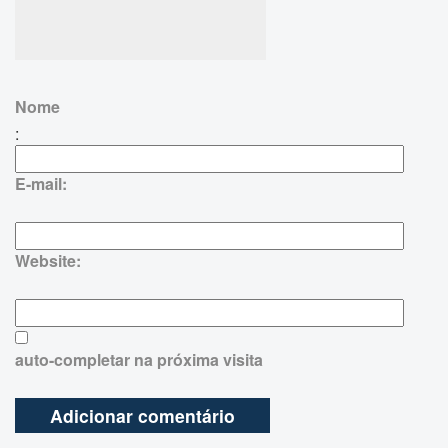
Nome
:
E-mail:
Website:
auto-completar na próxima visita