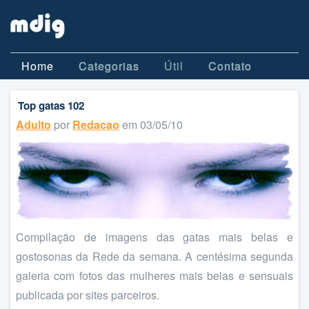
Home
Categorias
Útil
Contato
Top gatas 102
Adulto
por
Redacao
em 03/05/10
Compilação de imagens das gatas mais belas e
gostosonas da Rede da semana. A centésima segunda
galeria com fotos das mulheres mais belas e sensuais
publicada por sites parceiros.