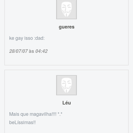
gueres
ke gay isso :dad:
28/07/07
às
04:42
Léu
Mais que magavilha!!!! *.*
beLíssimas!!