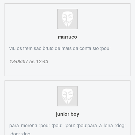
marruco
viu os trem são bruto de mais da conta sio :pou:
13/08/07
às
12:43
junior boy
para morena :pou: :pou: :pou: :pou:para a loira :dog:
:dog: :dog: