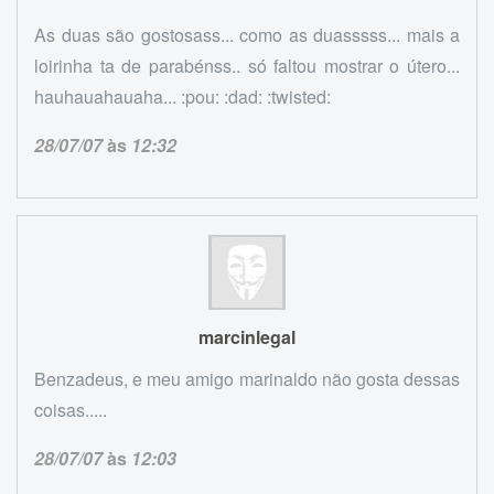
As duas são gostosass... como as duasssss... mais a
loirinha ta de parabénss.. só faltou mostrar o útero...
hauhauahauaha... :pou: :dad: :twisted:
28/07/07
às
12:32
marcinlegal
Benzadeus, e meu amigo marinaldo não gosta dessas
coisas.....
28/07/07
às
12:03