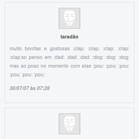
taradão
muito bonitas e gostosas :clap: :clap: :clap: :clap:
:clap:so penso em :dad: :dad: :dad: :dog: :dog: :dog:
mas so poso no momento com elas :pou: :pou: :pou:
:pou: :pou: :pou:
30/07/07
às
07:28