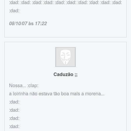
:dad: :dad: :dad: :dad: :dad: :dad: :dad: :dad: :dad: :dad:
:dad:
08/10/07
às
17:22
Caduzão ;;
Nossa... :clap:
a loirinha não estava tão boa mais a morena...
:dad:
:dad:
:dad:
:dad: