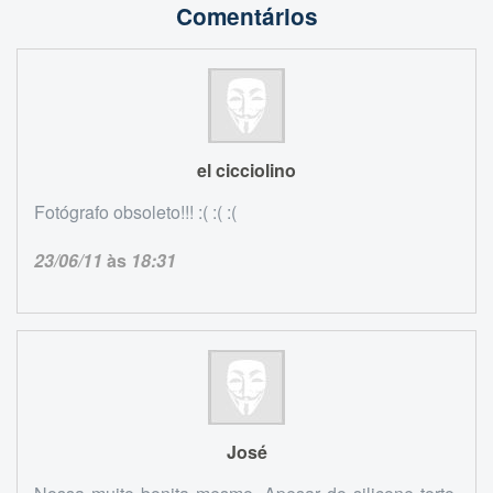
Comentários
el cicciolino
Fotógrafo obsoleto!!! :( :( :(
23/06/11
às
18:31
José