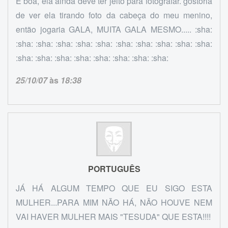
È boa, ela ainda deve ter jeito para fotografar. gostoria
de ver ela tirando foto da cabeça do meu menino,
então jogaria GALA, MUITA GALA MESMO..... :sha:
:sha: :sha: :sha: :sha: :sha: :sha: :sha: :sha: :sha: :sha:
:sha: :sha: :sha: :sha: :sha: :sha: :sha: :sha:
25/10/07
às
18:38
PORTUGUÊS
JÁ HÁ ALGUM TEMPO QUE EU SIGO ESTA
MULHER...PARA MIM NÃO HÁ, NÃO HOUVE NEM
VAI HAVER MULHER MAIS "TESUDA" QUE ESTA!!!!