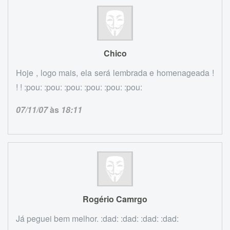
Chico
Hoje , logo mais, ela será lembrada e homenageada !
! ! :pou: :pou: :pou: :pou: :pou: :pou:
07/11/07
às
18:11
Rogério Camrgo
Já peguei bem melhor. :dad: :dad: :dad: :dad: