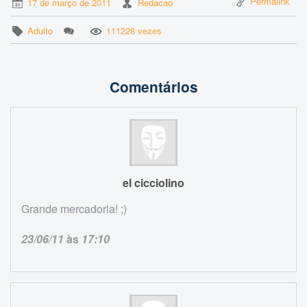
Permalink
17 de março de 2011
Redacao
Adulto
111228 vezes
Comentários
el cicciolino
Grande mercadoria! ;)
23/06/11
às
17:10