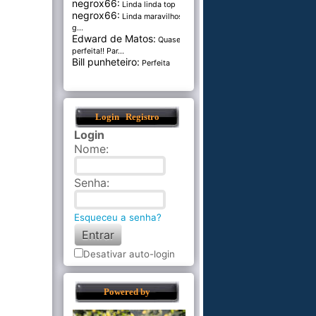
negrox66:
Linda linda top
negrox66:
Linda maravilhosa,
g...
Edward de Matos:
Quase
perfeita!! Par...
Bill punheteiro:
Perfeita
Login
Registro
Login
Nome
:
Senha
:
Esqueceu a senha?
Desativar auto-login
Powered by