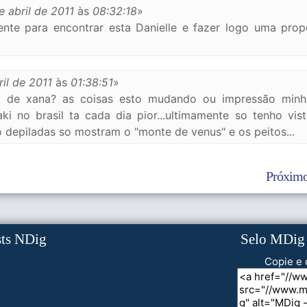
e abril de 2011
às
08:32:18
»
nte para encontrar esta Danielle e fazer logo uma prop
ril de 2011
às
01:38:51
»
o de xana? as coisas esto mudando ou impressão minh
ki no brasil ta cada dia pior...ultimamente so tenho vis
o depiladas so mostram o "monte de venus" e os peitos...
Próximo
sts NDig
Selo MDig
Copie e 