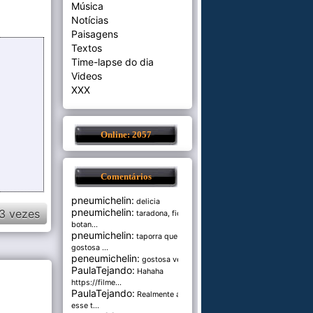
Música
Notícias
Paisagens
Textos
Time-lapse do dia
Videos
XXX
Online: 2057
Comentários
pneumichelin:
delicia
pneumichelin:
3 vezes
taradona, fica
botan...
pneumichelin:
taporra que
gostosa ...
peneumichelin:
gostosa véia
PaulaTejando:
Hahaha
https://filme...
PaulaTejando:
Realmente amo
esse t...