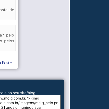
osta de
a? pelo
to pelos
 Post »
cole no seu site/blog.