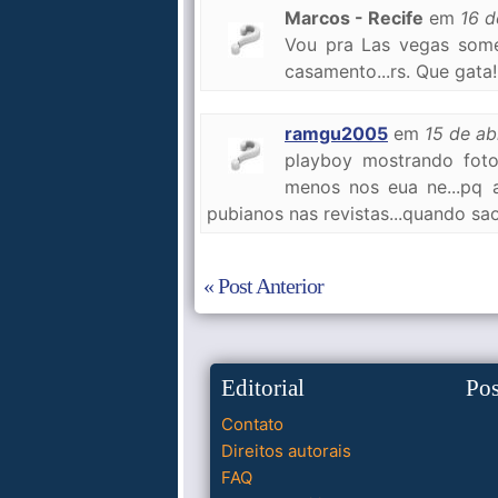
Marcos - Recife
em
16 d
Vou pra Las vegas some
casamento...rs. Que gata!
ramgu2005
em
15 de ab
playboy mostrando fot
menos nos eua ne...pq a
pubianos nas revistas...quando sa
« Post Anterior
Editorial
Po
Contato
Direitos autorais
FAQ