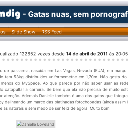
- Gatas nuas, sem pornograf
ros
Slide Show
RSS Feed
isualizado 122852 vezes desde
14 de abril de 2011
às 20:0
o de passarela, nascida em Las Vegas, Nevada (EUA), em março
lle tem 53kg distribuídos uniformemetne em 1,70m. Não gosta d
 menos do MySpace. Ao que parece por não saber usar as redes
do catapultar a carreira. Se bem que ela não precisa de muito esf
r atenção. Ademais Danielle também é uma das gatas que fotogra
oy delineando um marco das platinadas fotochopadas (ainda assim l
 e as naturais e sem medo de ser feliz de agora. Muito bom!