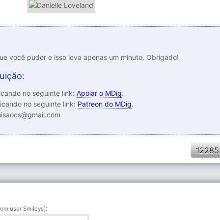
que você puder e isso leva apenas um minuto. Obrigado!
uição:
cando no seguinte link:
Apoiar o MDig
.
icando no seguinte link:
Patreon do MDig
.
luisaocs@gmail.com
12285
:
em usar Smileys]