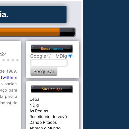
ia.
Busca
Interna
5:24
Google
MDig
 de 1989,
o
Twitter
e
 sociais
Sites Amigos
orço para
fa para a
Ueba
indas) de
NDig
As Red as
Receituário do vovô
Dando Pitacos
Abraço o Mundo