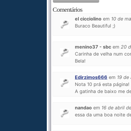
Comentários
el cicciolino
em
10 de ma
Buraco Beautiful ;)
menino37 - sbc
em
20 d
Carinha de velha num cor
Bela!
Edirzimos666
em
19 de 
Nota 10 prá esta página!
A gatinha de baixo me de
nandao
em
16 de abril d
essa da uma boa noite de