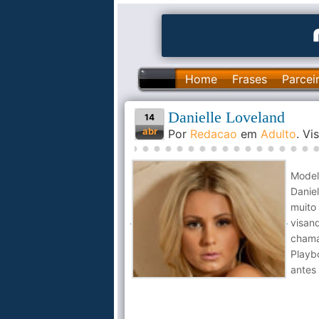
Home
Frases
Parcei
Danielle Loveland
14
abr
Por
Redacao
em
Adulto
. V
Model
Danie
muito
visan
chama
Playb
antes