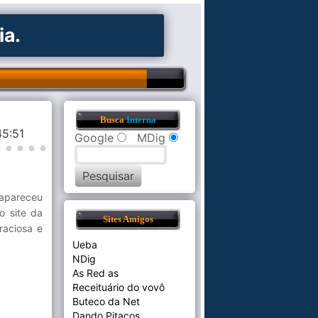
ia.
Busca
Interna
45:51
Google
MDig
 apareceu
o site da
Sites Amigos
raciosa e
Ueba
NDig
As Red as
Receituário do vovô
Buteco da Net
Dando Pitacos