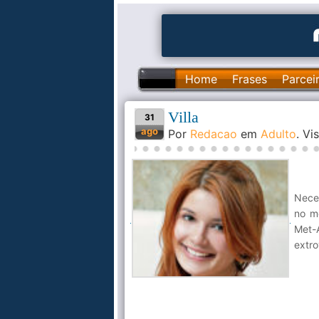
Home
Frases
Parcei
Villa
31
ago
Por
Redacao
em
Adulto
. V
Neces
no m
Met-A
extro