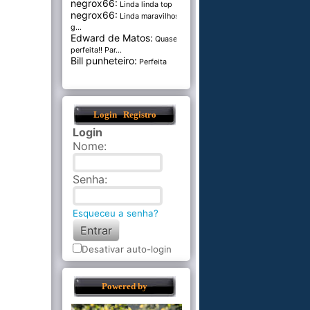
negrox66:
Linda linda top
negrox66:
Linda maravilhosa,
g...
Edward de Matos:
Quase
perfeita!! Par...
Bill punheteiro:
Perfeita
Login
Registro
Login
Nome
:
Senha
:
Esqueceu a senha?
Desativar auto-login
Powered by