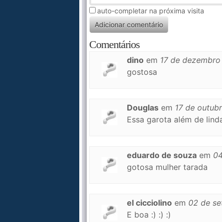
auto-completar na próxima visita
Comentários
dino
em
17 de dezembro
gostosa
Douglas
em
17 de outub
Essa garota além de lind
eduardo de souza
em
04
gotosa mulher tarada
el cicciolino
em
02 de se
E boa :) :) :)