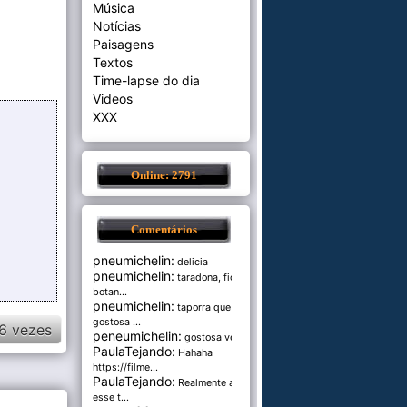
Música
Notícias
Paisagens
Textos
Time-lapse do dia
Videos
XXX
Online: 2791
Comentários
pneumichelin:
delicia
pneumichelin:
taradona, fica
botan...
pneumichelin:
taporra que
gostosa ...
6 vezes
peneumichelin:
gostosa véia
PaulaTejando:
Hahaha
https://filme...
PaulaTejando:
Realmente amo
esse t...