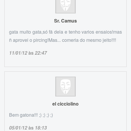
Sr. Camus
gata muito gata,só fã dela e tenho varios ensaios!mas
ñ aprovei o pircing!Mas... comeria do mesmo jeito!!!!
11/01/12
às
22:47
el cicciolino
Bem gatona!!! ;) ;) ;) ;)
05/01/12
às
18:13