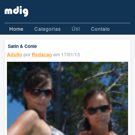
Home
Categorias
Útil
Contato
Satin & Conie
Adulto
por
Redacao
em 17/01/13