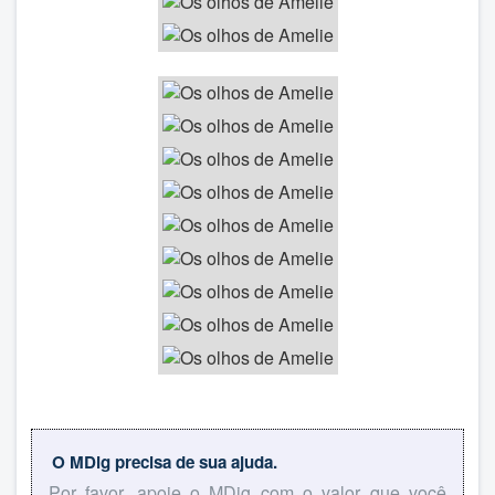
O MDig precisa de sua ajuda.
Por favor, apoie o MDig com o valor que você