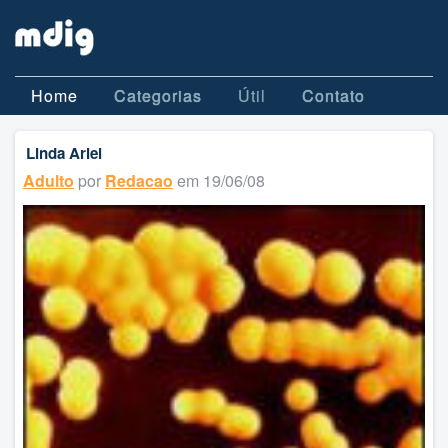
Home
Categorias
Útil
Contato
Linda Ariel
Adulto
por
Redacao
em 19/06/08