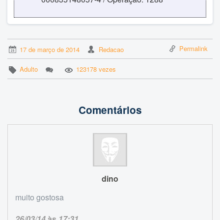
Permalink
17 de março de 2014
Redacao
Adulto
123178 vezes
Comentários
dino
muito gostosa
26/03/14
às
17:31