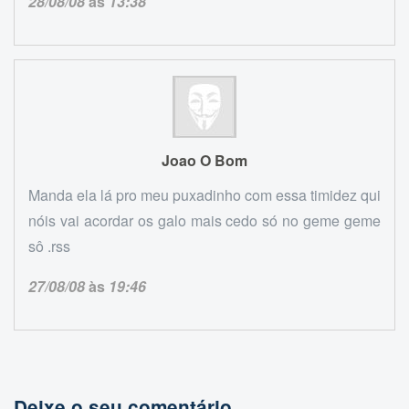
28/08/08
às
13:38
Joao O Bom
Manda ela lá pro meu puxadinho com essa timidez qui
nóis vai acordar os galo mais cedo só no geme geme
sô .rss
27/08/08
às
19:46
Deixe o seu comentário