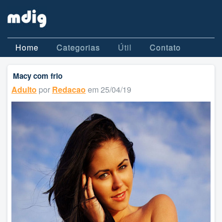
Home
Categorias
Útil
Contato
Macy com frio
Adulto
por
Redacao
em 25/04/19