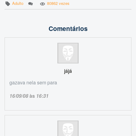
Adulto
80862 vezes
Comentários
jájá
gazava nela sem para
16/09/08
às
16:31