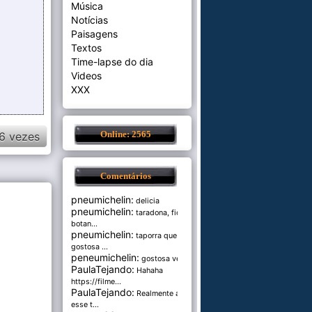
Música
Notícias
Paisagens
Textos
Time-lapse do dia
Videos
XXX
6 vezes
Online: 2565
Comentários
pneumichelin:
delicia
pneumichelin:
taradona, fica
botan...
pneumichelin:
taporra que
gostosa ...
peneumichelin:
gostosa véia
PaulaTejando:
Hahaha
https://filme...
PaulaTejando:
Realmente amo
esse t...