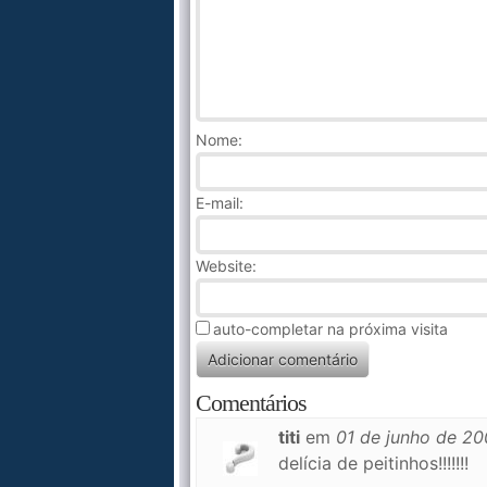
Nome
:
E-mail:
Website:
auto-completar na próxima visita
Comentários
titi
em
01 de junho de 2
delícia de peitinhos!!!!!!!