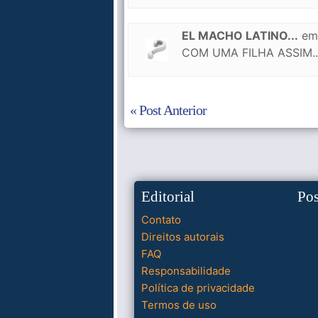
EL MACHO LATINO...
e
COM UMA FILHA ASSIM..
« Post Anterior
Editorial
Po
Contato
Direitos autorais
FAQ
Responsabilidade
Política de privacidade
Termos de uso