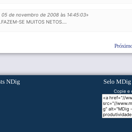
m
05 de novembro de 2008
às
14:45:03
»
.FAZEM-SE MUITOS NETOS....
Próximo
sts NDig
Selo MDig
Copie e 