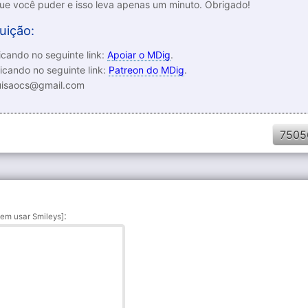
que você puder e isso leva apenas um minuto. Obrigado!
uição:
cando no seguinte link:
Apoiar o MDig
.
icando no seguinte link:
Patreon do MDig
.
luisaocs@gmail.com
7505
:
em usar Smileys]