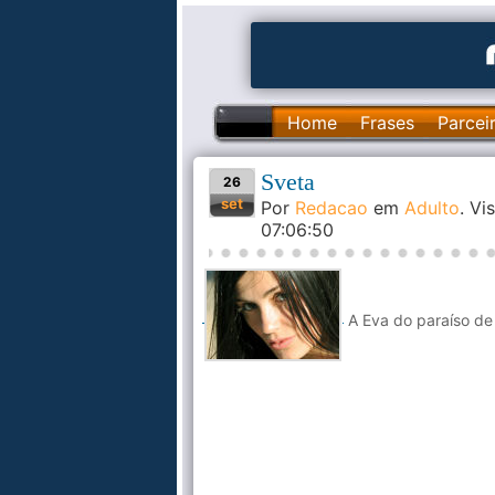
Home
Frases
Parcei
Sveta
26
set
Por
Redacao
em
Adulto
. V
07:06:50
A Eva do paraíso de 