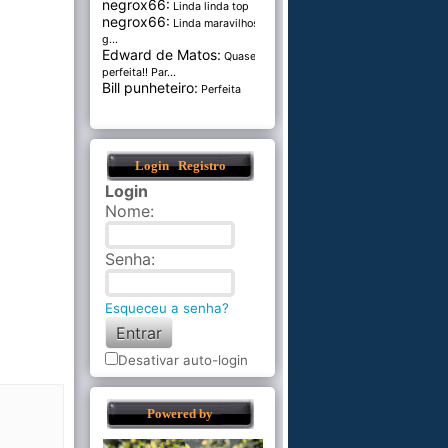
negrox66:
Linda linda top
negrox66:
Linda maravilhosa,
g...
Edward de Matos:
Quase
perfeita!! Par...
Bill punheteiro:
Perfeita
Login
Registro
Login
Nome
:
Senha
:
Esqueceu a senha?
Desativar auto-login
Powered by