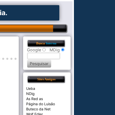
ia.
Busca
Interna
Google
MDig
Sites Amigos
Ueba
NDig
As Red as
Página do Luisão
Buteco da Net
Wolf Edler