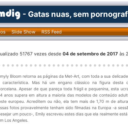
- Gatas nuas, sem pornograf
ros
Slide Show
RSS Feed
isualizado 51767 vezes desde
04 de setembro de 2017
às 2
myly Bloom retorna as páginas da Met-Art, com toda a sua delicade
 característica. Mas há um engano clássico na figura desta 
orcelana. Apesar de que pareça toda frágil e pequenina, esta ucr
4 anos supera em altura a maioria das modelos de conteúdo adult
este europeu. Acreditem ou não, ela tem mais de 1,70 m de altur
ssas fotos provavelmente tenham sido filmadas na Europa -a sessã
esejar um pouco-, Emily escreveu estes dias que ela realmente est
m Los Angeles.