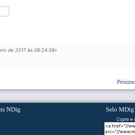
bro de 2017
às
08:24:38
»
Próximo
sts NDig
Selo MDig
Copie e 