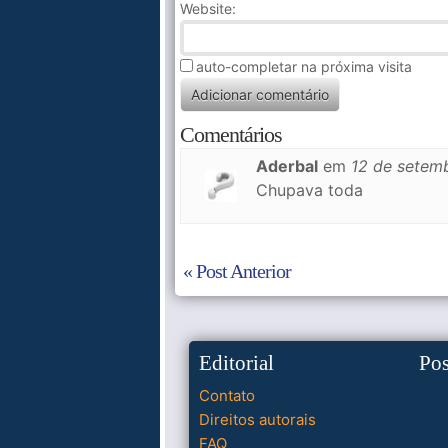
Website:
auto-completar na próxima visita
Comentários
Aderbal
em
12 de setem
Chupava toda
« Post Anterior
Editorial
Po
Contato
Direitos autorais
FAQ