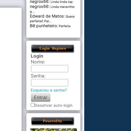
negrox66:
Linda linda top
negrox66:
Linda maravilhosa,
g...
Edward de Matos:
Quase
perfeita!! Par...
Bill punheteiro:
Perfeita
Login
Registro
Login
Nome
:
Senha
:
Esqueceu a senha?
Desativar auto-login
Powered by