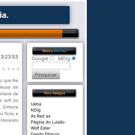
ia.
Busca
Interna
3:23:53
Google
MDig
z que lhe
deusa de
aniana de
Sites Amigos
o soft do
Ueba
a. Embora
NDig
o ficou a
As Red as
á morando
Página do Luisão
Wolf Edler
Dando Pitacos