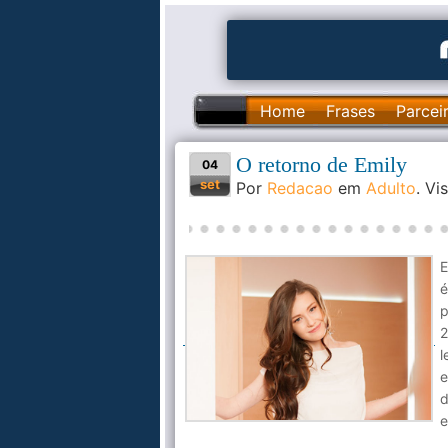
Home
Frases
Parcei
O retorno de Emily
04
set
Por
Redacao
em
Adulto
. V
E
é
p
2
l
e
d
e