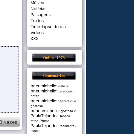
Música
Notícias
Paisagens
Textos
Time-lapse do dia
Videos
XXX
Online: 1573
Comentários
pneumichelin:
delicia
pneumichelin:
taradona, fica
botan...
pneumichelin:
taporra que
gostosa ...
peneumichelin:
gostosa véia
PaulaTejando:
Hahaha
8 vezes
https://filme...
PaulaTejando:
Realmente amo
esse t...