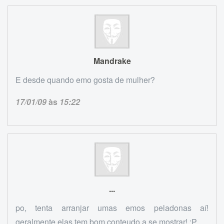
Mandrake
E desde quando emo gosta de mulher?
17/01/09
às
15:22
...
po, tenta arranjar umas emos peladonas aí!
geralmente elas tem bom conteudo a se mostrar! :P