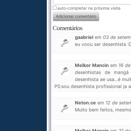
auto-completar na próxima visita
Comentários
gaabriel
em
03 de setem
eu voou ser desenhista :
Melkor Mancin
em
16 de
desenhistas de mangá 
desenhista ae usa...é muit
PS:sou desenhista profissional ja 
Neton.ce
em
12 de sete
Muito bem feitos, mesmo
Melkor Mancin
em
31 de