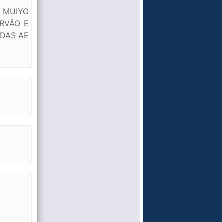
 MUIYO
RVÃO E
IDAS AE