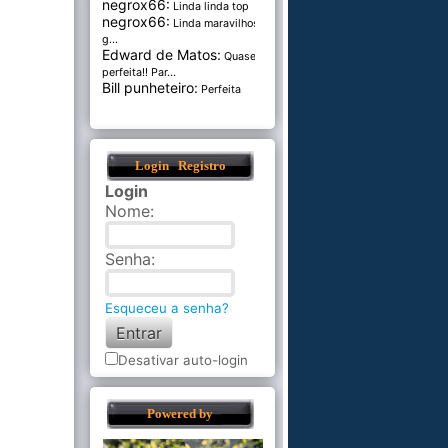
negrox66:
Linda linda top
negrox66:
Linda maravilhosa,
g...
Edward de Matos:
Quase
perfeita!! Par...
Bill punheteiro:
Perfeita
Login
Registro
Login
Nome
:
Senha
:
Esqueceu a senha?
Desativar auto-login
Powered by