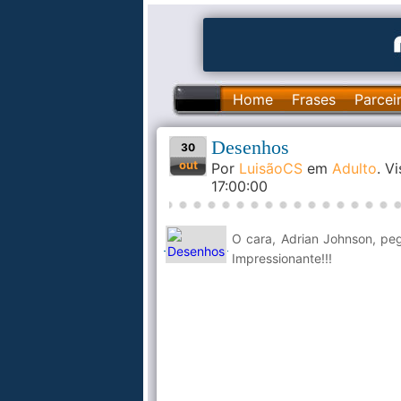
Home
Frases
Parcei
Desenhos
30
out
Por
LuisãoCS
em
Adulto
. V
17:00:00
O cara, Adrian Johnson, pe
Impressionante!!!