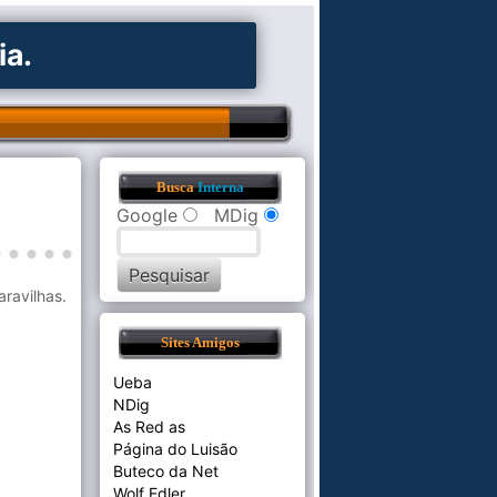
ia.
Busca
Interna
Google
MDig
ravilhas.
Sites Amigos
Ueba
NDig
As Red as
Página do Luisão
Buteco da Net
Wolf Edler