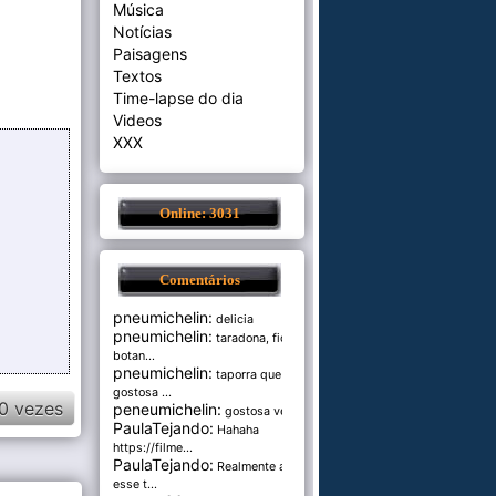
Música
Notícias
Paisagens
Textos
Time-lapse do dia
Videos
XXX
Online: 3031
Comentários
pneumichelin:
delicia
pneumichelin:
taradona, fica
botan...
pneumichelin:
taporra que
gostosa ...
0 vezes
peneumichelin:
gostosa véia
PaulaTejando:
Hahaha
https://filme...
PaulaTejando:
Realmente amo
esse t...