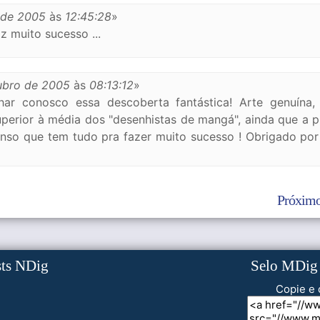
 de 2005
às
12:45:28
»
z muito sucesso ...
ubro de 2005
às
08:13:12
»
har conosco essa descoberta fantástica! Arte genuína,
uperior à média dos "desenhistas de mangá", ainda que a 
enso que tem tudo pra fazer muito sucesso ! Obrigado por
Próximo
sts NDig
Selo MDig
Copie e 