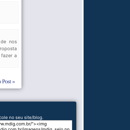
 de nos
proposta
 fazer a
 Post »
cole no seu site/blog.