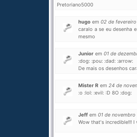
Pretoriano5000
hugo
em
02 de fevereir
caralo a se eu desenha e
mesmo
Junior
em
01 de dezemb
:dog: :pou: :dad: :arrow:
De mais os desenhos cara
Mister R
em
24 de nove
:o :lol: :evil: :D 8O :dog:
Jeff
em
01 de novembro
Wow that's incredible!!! I