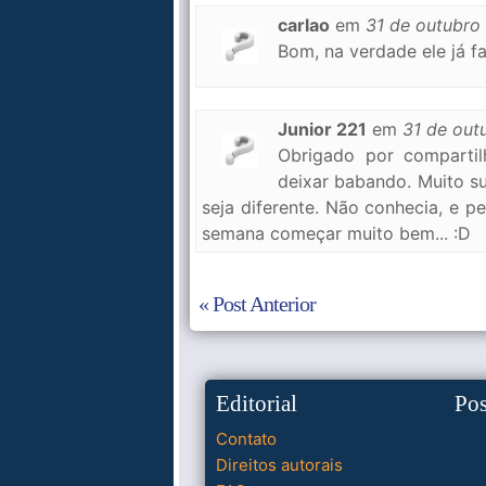
carlao
em
31 de outubro
Bom, na verdade ele já fa
Junior 221
em
31 de out
Obrigado por compartil
deixar babando. Muito s
seja diferente. Não conhecia, e p
semana começar muito bem... :D
« Post Anterior
Editorial
Po
Contato
Direitos autorais