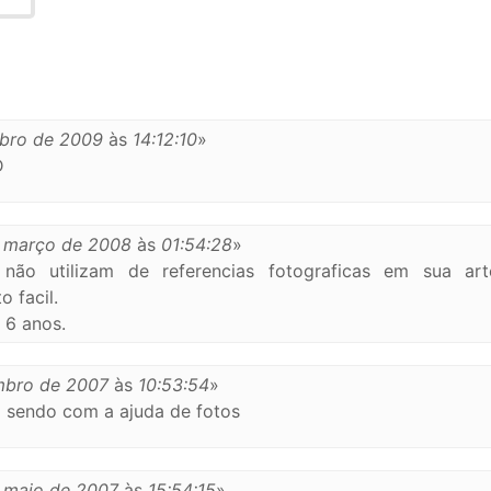
bro de 2009
às
14:12:10
»
D
 março de 2008
às
01:54:28
»
não utilizam de referencias fotograficas em sua art
o facil.
a 6 anos.
mbro de 2007
às
10:53:54
»
 sendo com a ajuda de fotos
 maio de 2007
às
15:54:15
»