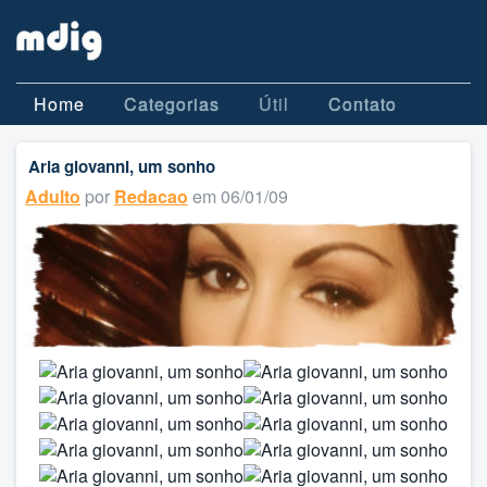
Home
Categorias
Útil
Contato
Aria giovanni, um sonho
Adulto
por
Redacao
em 06/01/09