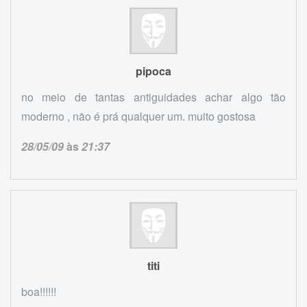
pipoca
no meio de tantas antiguidades achar algo tão
moderno , não é prá qualquer um. muito gostosa
28/05/09
às
21:37
titi
boa!!!!!!