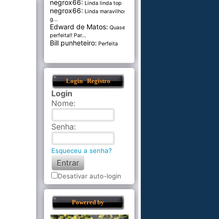
negrox66:
Linda linda top
negrox66:
Linda maravilhosa,
g...
Edward de Matos:
Quase
perfeita!! Par...
Bill punheteiro:
Perfeita
Login
Registro
Login
Nome
:
Senha
:
Esqueceu a senha?
Desativar auto-login
Powered by