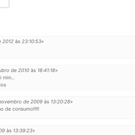
e 2012
às
23:10:53
»
ubro de 2010
às
18:41:18
»
 min...
ios
 novembro de 2009
às
13:20:28
»
o de consumo!!!!!
009
às
13:39:23
»