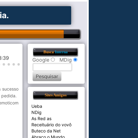
ia.
Busca
Interna
33:39
Google
MDig
s sucesso
 pedida.
Sites Amigos
Ueba
NDig
As Red as
Receituário do vovô
Buteco da Net
Abraço o Mundo