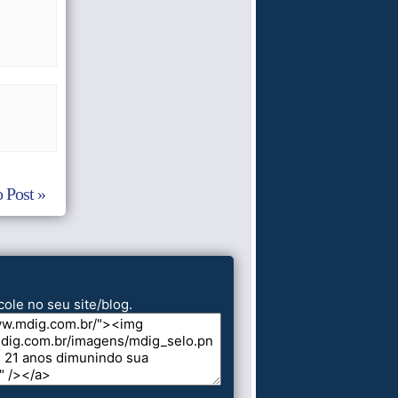
 Post »
cole no seu site/blog.