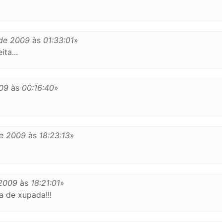
 de 2009
às
01:33:01
»
ta...
009
às
00:16:40
»
de 2009
às
18:23:13
»
 2009
às
18:21:01
»
a de xupada!!!