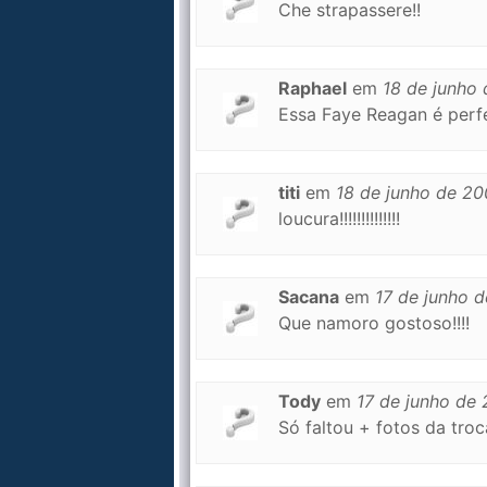
Che strapassere!!
Raphael
em
18 de junho
Essa Faye Reagan é perfei
titi
em
18 de junho de 2
loucura!!!!!!!!!!!!!!
Sacana
em
17 de junho 
Que namoro gostoso!!!!
Tody
em
17 de junho de
Só faltou + fotos da troc