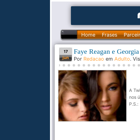
Home
Frases
Parcei
Faye Reagan e Georgia
17
jun
Por
Redacao
em
Adulto
. V
A Twi
nos ú
P.S.: