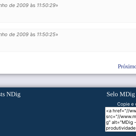
unho de 2009
às
11:50:29
»
unho de 2009
às
11:50:25
»
Próximo
sts NDig
Selo MDig
Copie e 