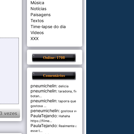
Música
Notícias
Paisagens
Textos
Time-lapse do dia
Videos
XXX
Online: 1708
Comentários
pneumichelin:
delicia
pneumichelin:
taradona, fica
botan...
pneumichelin:
taporra que
gostosa ...
peneumichelin:
gostosa véia
3 vezes
PaulaTejando:
Hahaha
https://filme...
PaulaTejando:
Realmente amo
esse t...