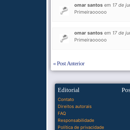
omar santos
em
17 de j
Primeiraooooo
omar santos
em
17 de j
Primeiraooooo
« Post Anterior
Editorial
Po
Contato
Direitos autorais
FAQ
Responsabilidade
Política de privacidade