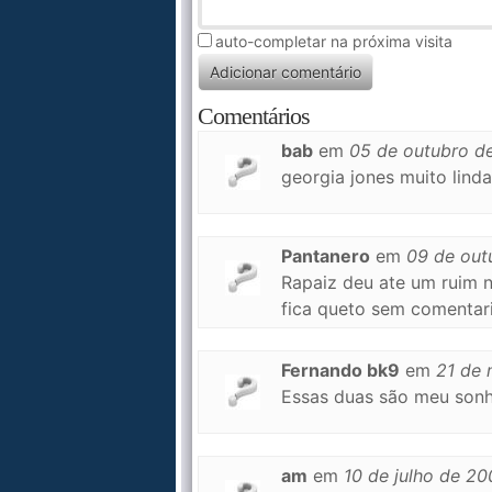
auto-completar na próxima visita
Comentários
bab
em
05 de outubro d
georgia jones muito linda
Pantanero
em
09 de out
Rapaiz deu ate um ruim ni
fica queto sem comentar
Fernando bk9
em
21 de
Essas duas são meu sonh
am
em
10 de julho de 2