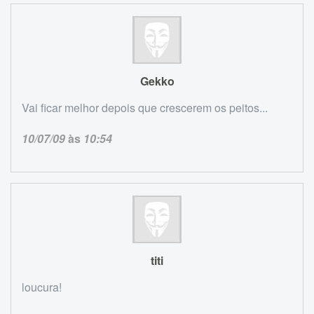
Gekko
Vai ficar melhor depois que crescerem os peitos...
10/07/09
às
10:54
titi
loucura!