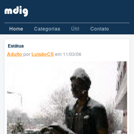
Home
Categorias
Útil
Contato
Estátua
Adulto
por
LuisãoCS
em 11/03/06