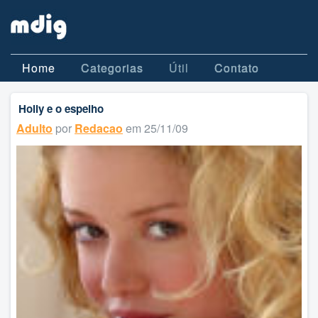
Home
Categorias
Útil
Contato
Holly e o espelho
Adulto
por
Redacao
em 25/11/09