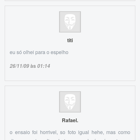
titi
eu só olhei para o espelho
26/11/09
às
01:14
Rafael.
o ensaio foi horrivel, so foto igual hehe, mas como