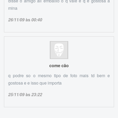
disse o amigo ali embaixo o q vale é q é gostosa a
mina
26/11/09
às
00:40
come cão
q podre so o mesmo tipo de foto mais td bem e
gostosa e e isso que importa
25/11/09
às
23:22