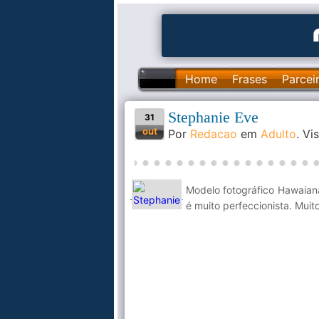
Home
Frases
Parcei
Stephanie Eve
31
out
Por
Redacao
em
Adulto
. V
Modelo fotográfico Hawaiana
é muito perfeccionista. Muit