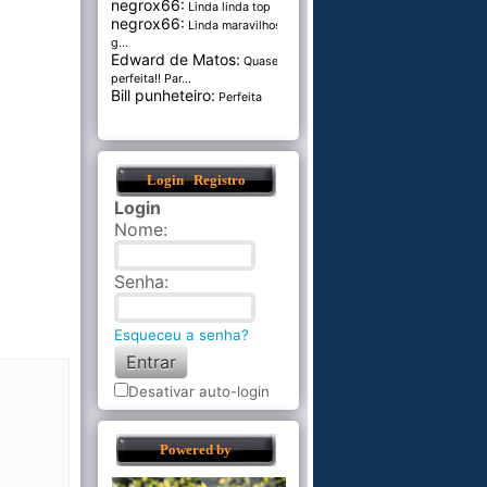
negrox66:
Linda linda top
negrox66:
Linda maravilhosa,
g...
Edward de Matos:
Quase
perfeita!! Par...
Bill punheteiro:
Perfeita
Login
Registro
Login
Nome
:
Senha
:
Esqueceu a senha?
Desativar auto-login
Powered by