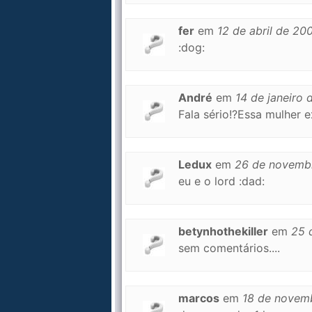
fer
em
12 de abril de 20
:dog:
André
em
14 de janeiro 
Fala sério!?Essa mulher e
Ledux
em
26 de novemb
eu e o lord :dad:
betynhothekiller
em
25 
sem comentários....
marcos
em
18 de novem