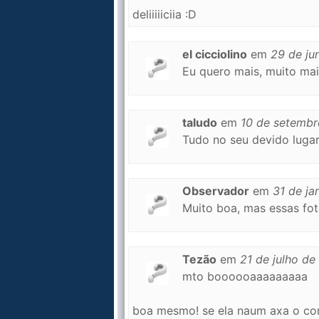
deliiiiiciia :D
el cicciolino
em
29 de ju
Eu quero mais, muito mais!
taludo
em
10 de setemb
Tudo no seu devido lugar
Observador
em
31 de ja
Muito boa, mas essas fot
Tezão
em
21 de julho de
mto boooooaaaaaaaaa
boa mesmo! se ela naum axa o cor