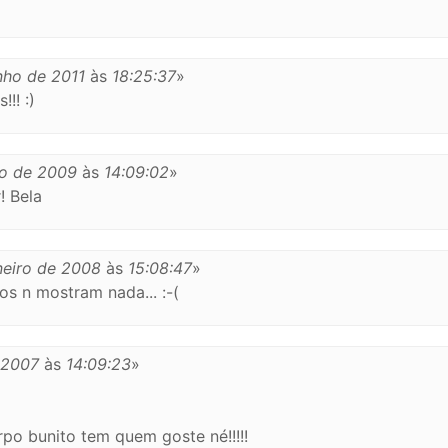
nho de 2011
às
18:25:37
»
!! :)
ro de 2009
às
14:09:02
»
! Bela
neiro de 2008
às
15:08:47
»
os n mostram nada... :-(
 2007
às
14:09:23
»
po bunito tem quem goste né!!!!!