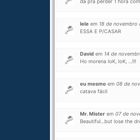
da pra perder 1 hora com
lele
em
18 de novembro 
ESSA E P/CASAR
David
em
14 de novembr
Ho morena loK, loK, ...!!!
eu mesmo
em
08 de no
catava fácil
Mr. Mister
em
07 de no
Beautiful...but lose the 