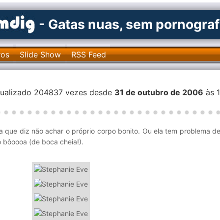
- Gatas nuas, sem pornograf
ros
Slide Show
RSS Feed
isualizado 204837 vezes desde
31 de outubro de 2006
às 1
 que diz não achar o próprio corpo bonito. Ou ela tem problema de
o bôoooa (de boca cheia!).