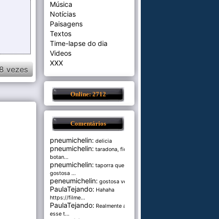
Música
Notícias
Paisagens
Textos
Time-lapse do dia
Videos
XXX
8 vezes
Online: 2712
Comentários
pneumichelin:
delicia
pneumichelin:
taradona, fica
botan...
pneumichelin:
taporra que
gostosa ...
peneumichelin:
gostosa véia
PaulaTejando:
Hahaha
https://filme...
PaulaTejando:
Realmente amo
esse t...