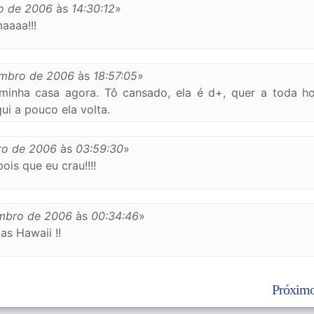
o de 2006
às
14:30:12
»
aaaa!!!
mbro de 2006
às
18:57:05
»
minha casa agora. Tô cansado, ela é d+, quer a toda ho
ui a pouco ela volta.
ro de 2006
às
03:59:30
»
is que eu crau!!!!
mbro de 2006
às
00:34:46
»
as Hawaii !!
Próximo