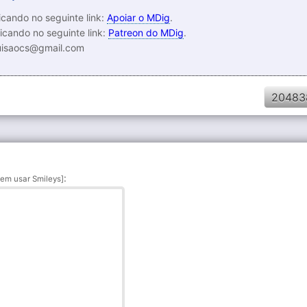
cando no seguinte link:
Apoiar o MDig
.
icando no seguinte link:
Patreon do MDig
.
luisaocs@gmail.com
20483
:
em usar Smileys]