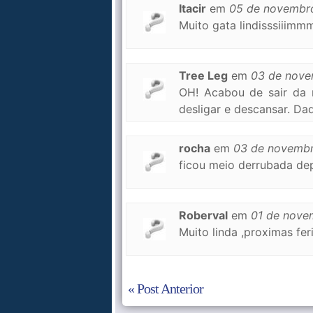
Itacir
em
05 de novembr
Muito gata lindisssiiimmm
Tree Leg
em
03 de nove
OH! Acabou de sair da 
desligar e descansar. Daq
rocha
em
03 de novemb
ficou meio derrubada depo
Roberval
em
01 de nove
Muito linda ,proximas feri
« Post Anterior